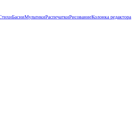
Стихи
Басни
Мультики
Распечатки
Рисование
Колонка редактора