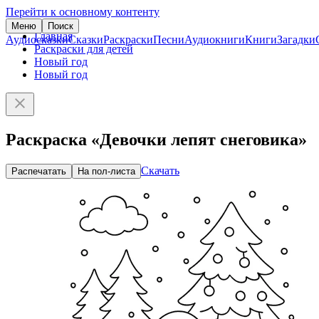
Перейти к основному контенту
Меню
Поиск
Главная
Аудиосказки
Сказки
Раскраски
Песни
Аудиокниги
Книги
Загадки
Раскраски для детей
Новый год
Новый год
Раскраска «Девочки лепят снеговика»
Скачать
Распечатать
На пол-листа