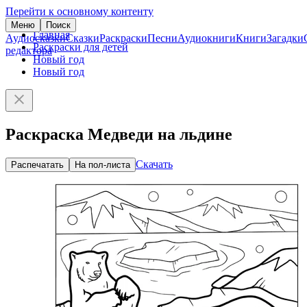
Перейти к основному контенту
Меню
Поиск
Главная
Аудиосказки
Сказки
Раскраски
Песни
Аудиокниги
Книги
Загадки
Раскраски для детей
редактора
Новый год
Новый год
Раскраска Медведи на льдине
Скачать
Распечатать
На пол-листа