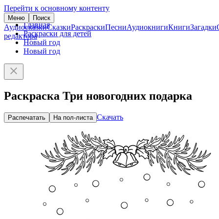
Перейти к основному контенту
Меню
Поиск
Главная
Аудиосказки
Сказки
Раскраски
Песни
Аудиокниги
Книги
Загадки
Раскраски для детей
редактора
Новый год
Новый год
Раскраска Три новогодних подарка
Скачать
Распечатать
На пол-листа