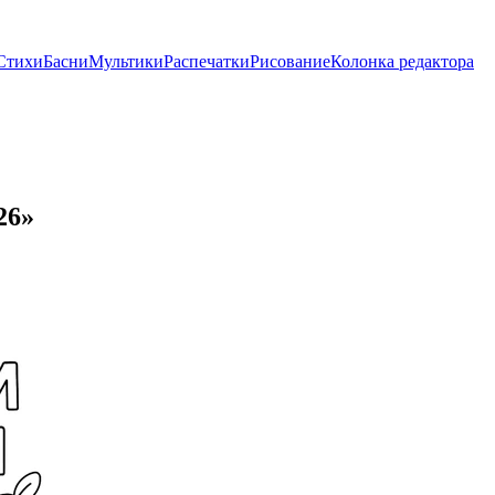
Стихи
Басни
Мультики
Распечатки
Рисование
Колонка редактора
26»