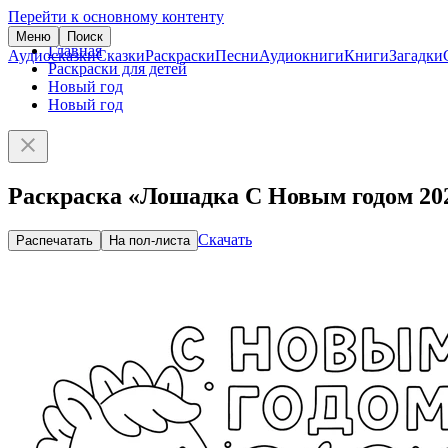
Перейти к основному контенту
Меню
Поиск
Главная
Аудиосказки
Сказки
Раскраски
Песни
Аудиокниги
Книги
Загадки
Раскраски для детей
Новый год
Новый год
Раскраска «Лошадка С Новым годом 20
Скачать
Распечатать
На пол-листа