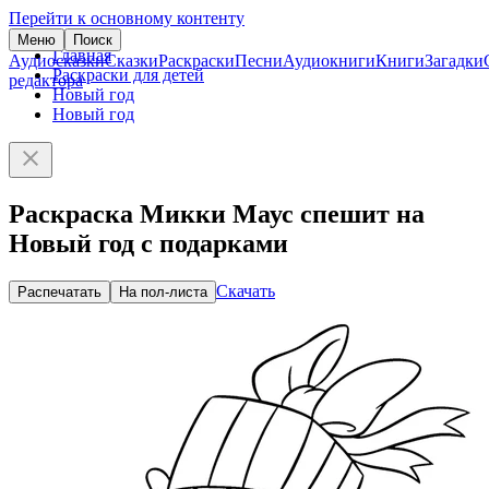
Перейти к основному контенту
Меню
Поиск
Главная
Аудиосказки
Сказки
Раскраски
Песни
Аудиокниги
Книги
Загадки
Раскраски для детей
редактора
Новый год
Новый год
Раскраска Микки Маус спешит на
Новый год с подарками
Скачать
Распечатать
На пол-листа