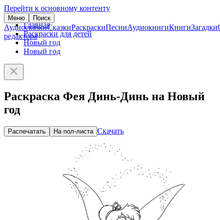
Перейти к основному контенту
Меню
Поиск
Главная
Аудиосказки
Сказки
Раскраски
Песни
Аудиокниги
Книги
Загадки
Раскраски для детей
редактора
Новый год
Новый год
Раскраска Фея Динь-Динь на Новый
год
Скачать
Распечатать
На пол-листа