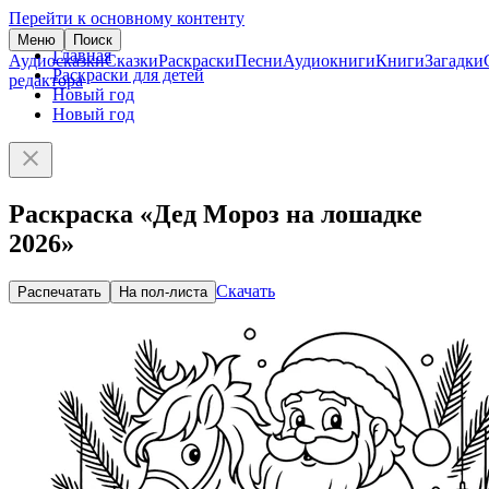
Перейти к основному контенту
Меню
Поиск
Главная
Аудиосказки
Сказки
Раскраски
Песни
Аудиокниги
Книги
Загадки
Раскраски для детей
редактора
Новый год
Новый год
Раскраска «Дед Мороз на лошадке
2026»
Скачать
Распечатать
На пол-листа