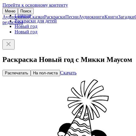
Перейти к основному контенту
Меню
Поиск
Главная
Аудиосказки
Сказки
Раскраски
Песни
Аудиокниги
Книги
Загадки
Раскраски для детей
редактора
Новый год
Новый год
Раскраска Новый год с Микки Маусом
Скачать
Распечатать
На пол-листа