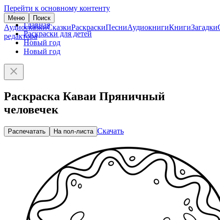
Перейти к основному контенту
Меню
Поиск
Главная
Аудиосказки
Сказки
Раскраски
Песни
Аудиокниги
Книги
Загадки
Раскраски для детей
редактора
Новый год
Новый год
Раскраска Каваи Пряничный
человечек
Скачать
Распечатать
На пол-листа