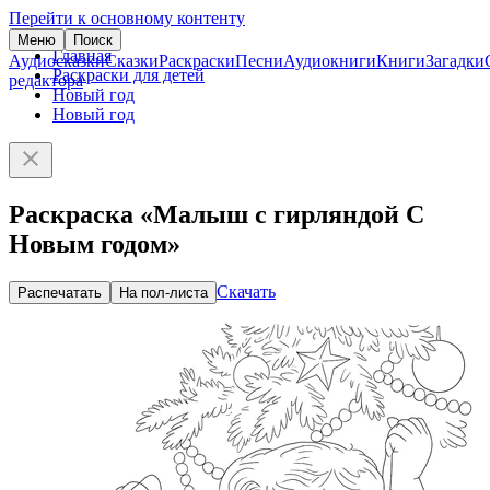
Перейти к основному контенту
Меню
Поиск
Главная
Аудиосказки
Сказки
Раскраски
Песни
Аудиокниги
Книги
Загадки
Раскраски для детей
редактора
Новый год
Новый год
Раскраска «Малыш с гирляндой С
Новым годом»
Скачать
Распечатать
На пол-листа