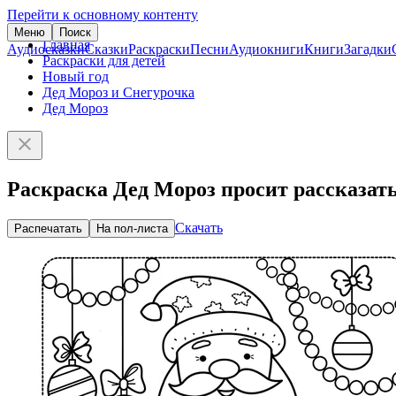
Перейти к основному контенту
Меню
Поиск
Главная
Аудиосказки
Сказки
Раскраски
Песни
Аудиокниги
Книги
Загадки
Раскраски для детей
Новый год
Дед Мороз и Снегурочка
Дед Мороз
Раскраска Дед Мороз просит рассказат
Скачать
Распечатать
На пол-листа