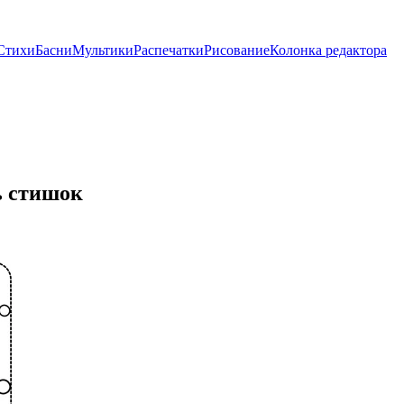
Стихи
Басни
Мультики
Распечатки
Рисование
Колонка редактора
ь стишок