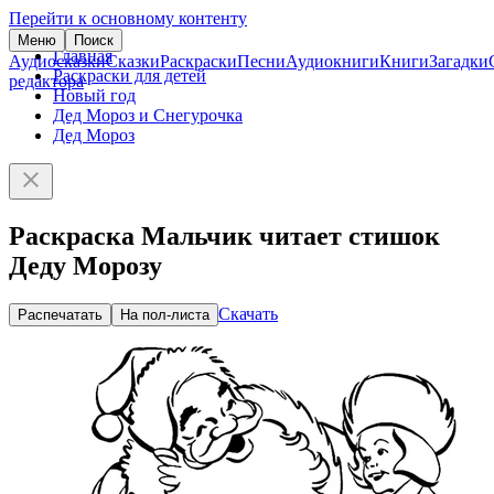
Перейти к основному контенту
Меню
Поиск
Главная
Аудиосказки
Сказки
Раскраски
Песни
Аудиокниги
Книги
Загадки
Раскраски для детей
редактора
Новый год
Дед Мороз и Снегурочка
Дед Мороз
Раскраска Мальчик читает стишок
Деду Морозу
Скачать
Распечатать
На пол-листа