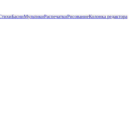
Стихи
Басни
Мультики
Распечатки
Рисование
Колонка редактора