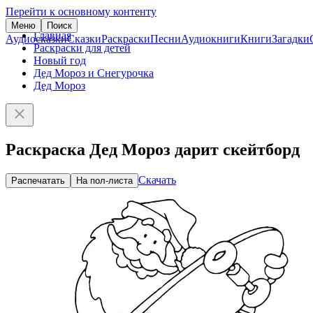
Перейти к основному контенту
Меню
Поиск
Главная
Аудиосказки
Сказки
Раскраски
Песни
Аудиокниги
Книги
Загадки
Раскраски для детей
Новый год
Дед Мороз и Снегурочка
Дед Мороз
Раскраска Дед Мороз дарит скейтборд
Скачать
Распечатать
На пол-листа