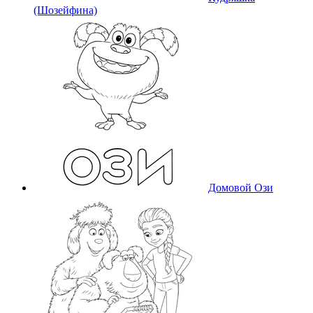
(Шозейфина)
Домовой Ози