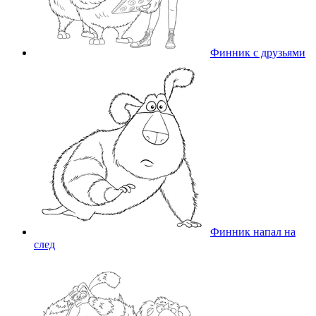
Финник с друзьями
Финник напал на
след