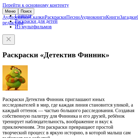
Перейти к основному контенту
Меню
Поиск
Главная
Аудиосказки
Сказки
Раскраски
Песни
Аудиокниги
Книги
Загадки
Раскраски для детей
редактора
Из мультфильмов
Раскраски «Детектив Финник»
Раскраски Детектив Финник приглашают юных
исследователей в мир, где каждая линия становится уликой, а
каждый оттенок — частью большого расследования. Создавая
собственную палитру для Финника и его друзей, ребёнок
тренирует наблюдательность, воображение и вкус к
приключениям. Эти раскраски превращают простой
творческий процесс в яркую историю, в которой малыш сам