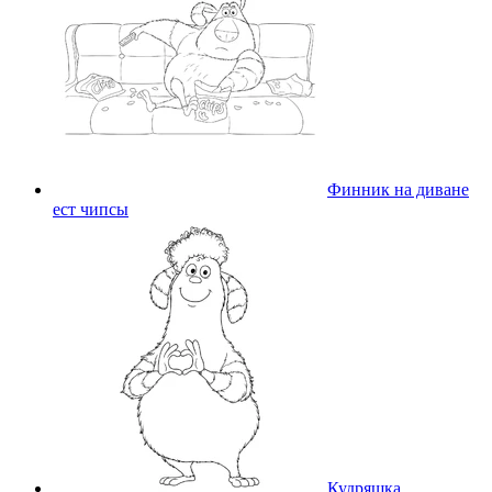
Финник на диване
ест чипсы
Кудряшка