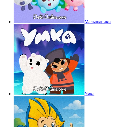
Малышарики
Умка