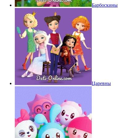
Барбоскины
Царевны