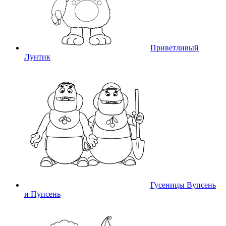
Приветливый
Лунтик
Гусеницы Вупсень
и Пупсень