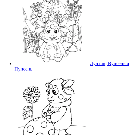
Лунтик, Вупсень и
Пупсень