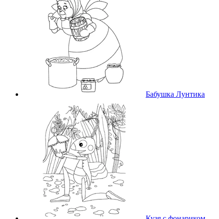
Бабушка Лунтика
Кузя с фонариком