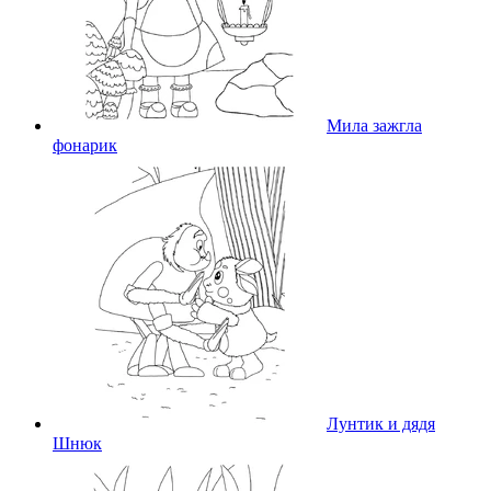
Мила зажгла
фонарик
Лунтик и дядя
Шнюк