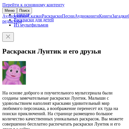
Перейти к основному контенту
Меню
Поиск
Главная
Аудиосказки
Сказки
Раскраски
Песни
Аудиокниги
Книги
Загадки
Раскраски для детей
редактора
Из мультфильмов
Раскраски Лунтик и его друзья
На основе доброго и поучительного мультсериала были
созданы замечательные раскраски Лунтик. Малыши с
удовольствием наполнят красками удивительный мир
любимого персонажа, а воображение перенесет их туда на
поиски приключений. На странице размещено большое
количество качественных уникальных раскрасок. Вы можете
совершенно бесплатно распечатать раскраски Лунтик и его