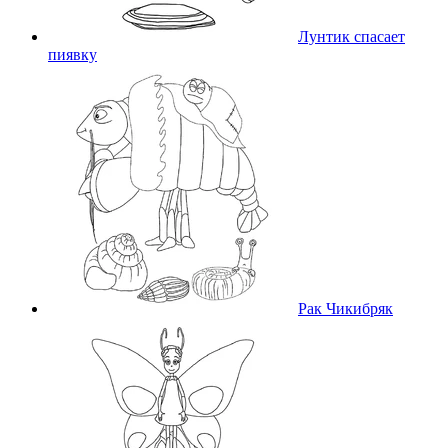
Лунтик спасает
пиявку
Рак Чикибряк