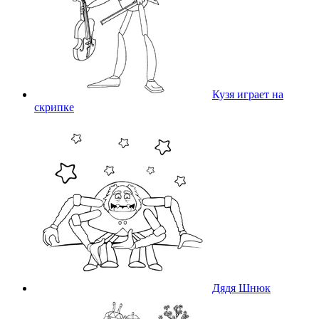
Кузя играет на
скрипке
Дядя Шнюк