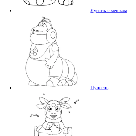
Лунтик с мешком
Пупсень