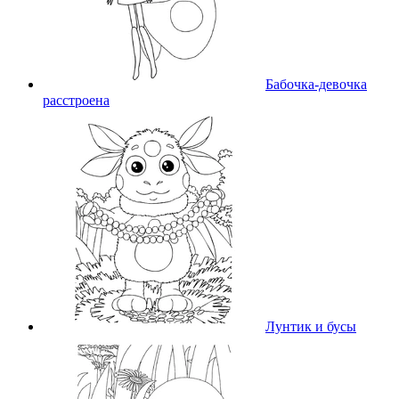
Бабочка-девочка
расстроена
Лунтик и бусы