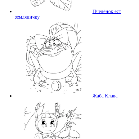
Пчелёнок ест
земляничку
Жаба Клава