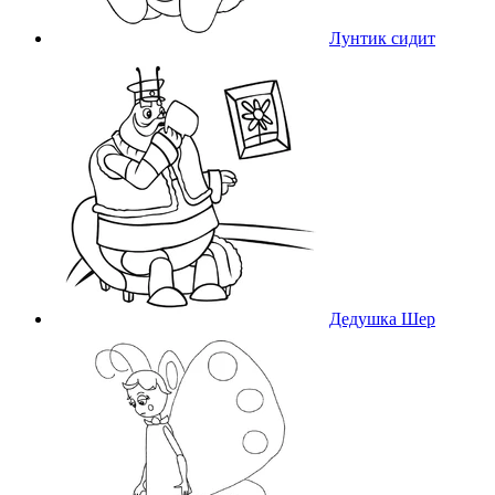
Лунтик сидит
Дедушка Шер