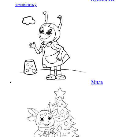
землянику
Мила