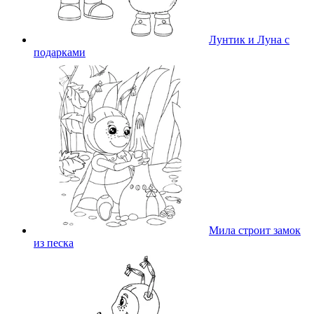
Лунтик и Луна с
подарками
Мила строит замок
из песка