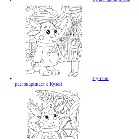
Лунтик
разговаривает с Кузей