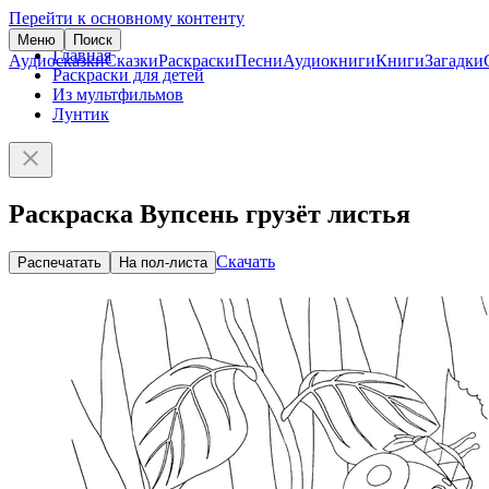
Перейти к основному контенту
Меню
Поиск
Главная
Аудиосказки
Сказки
Раскраски
Песни
Аудиокниги
Книги
Загадки
Раскраски для детей
Из мультфильмов
Лунтик
Раскраска Вупсень грузёт листья
Скачать
Распечатать
На пол-листа