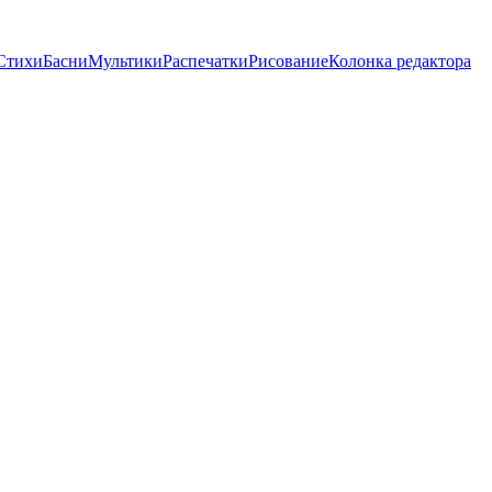
Стихи
Басни
Мультики
Распечатки
Рисование
Колонка редактора