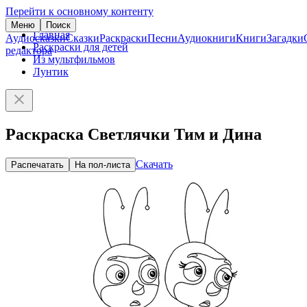
Перейти к основному контенту
Меню
Поиск
Главная
Аудиосказки
Сказки
Раскраски
Песни
Аудиокниги
Книги
Загадки
Раскраски для детей
редактора
Из мультфильмов
Лунтик
Раскраска Светлячки Тим и Дина
Скачать
Распечатать
На пол-листа