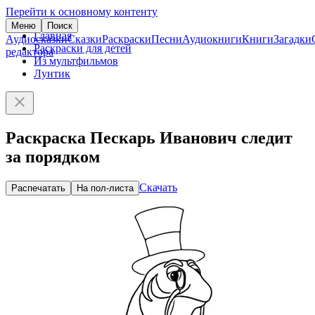
Перейти к основному контенту
Меню
Поиск
Главная
Аудиосказки
Сказки
Раскраски
Песни
Аудиокниги
Книги
Загадки
Раскраски для детей
редактора
Из мультфильмов
Лунтик
Раскраска Пескарь Иванович следит
за порядком
Скачать
Распечатать
На пол-листа