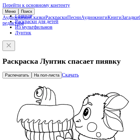
Перейти к основному контенту
Меню
Поиск
Главная
Аудиосказки
Сказки
Раскраски
Песни
Аудиокниги
Книги
Загадки
Раскраски для детей
редактора
Из мультфильмов
Лунтик
Раскраска Лунтик спасает пиявку
Скачать
Распечатать
На пол-листа