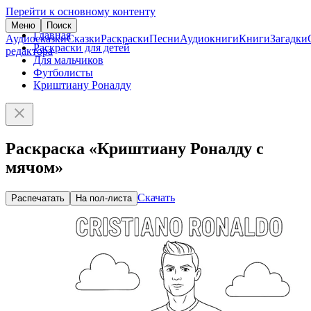
Перейти к основному контенту
Меню
Поиск
Главная
Аудиосказки
Сказки
Раскраски
Песни
Аудиокниги
Книги
Загадки
Раскраски для детей
редактора
Для мальчиков
Футболисты
Криштиану Роналду
Раскраска «Криштиану Роналду с
мячом»
Скачать
Распечатать
На пол-листа