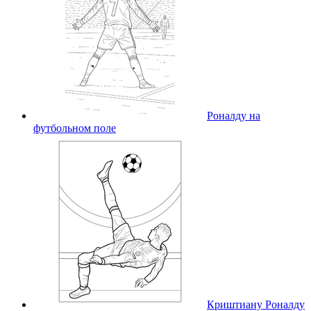
Роналду на
футбольном поле
Криштиану Роналду