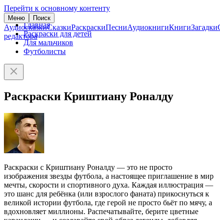
Перейти к основному контенту
Меню
Поиск
Главная
Аудиосказки
Сказки
Раскраски
Песни
Аудиокниги
Книги
Загадки
Раскраски для детей
редактора
Для мальчиков
Футболисты
Раскраски Криштиану Роналду
Раскраски с Криштиану Роналду — это не просто
изображения звезды футбола, а настоящее приглашение в мир
мечты, скорости и спортивного духа. Каждая иллюстрация —
это шанс для ребёнка (или взрослого фаната) прикоснуться к
великой истории футбола, где герой не просто бьёт по мячу, а
вдохновляет миллионы. Распечатывайте, берите цветные