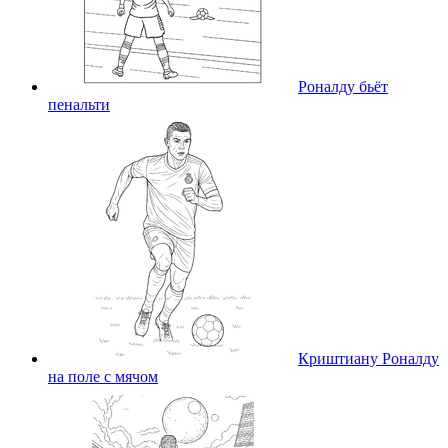
Роналду бьёт
пенальти
Криштиану Роналду
на поле с мячом