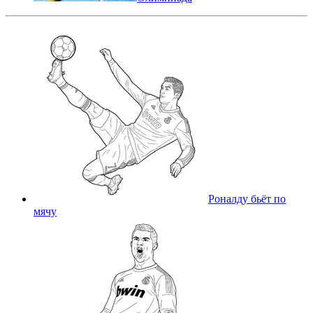
Роналду бьёт по
мячу