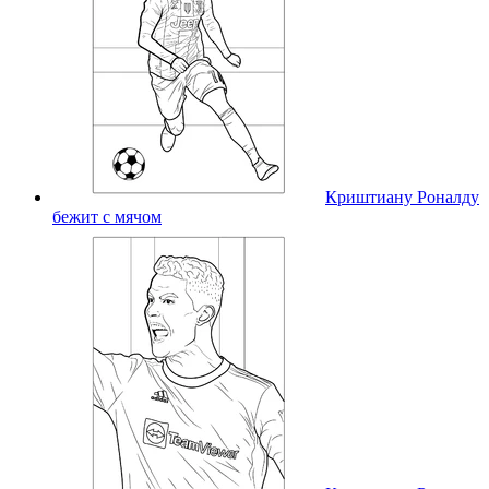
Криштиану Роналду
бежит с мячом