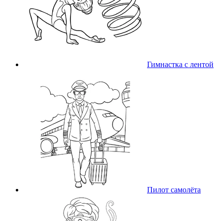
Гимнастка с лентой
Пилот самолёта