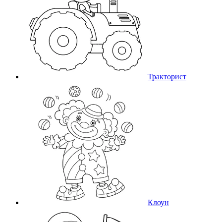
Тракторист
Клоун