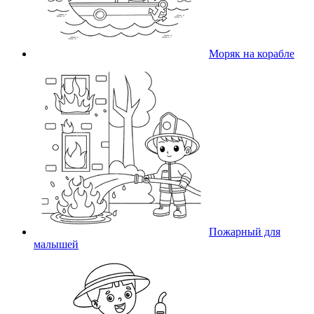
Моряк на корабле
Пожарный для
малышей