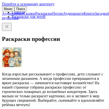
Перейти к основному контенту
Меню
Поиск
Главная
Аудиосказки
Сказки
Раскраски
Песни
Аудиокниги
Книги
Загадки
Раскраски для детей
редактора
Раскраски профессии
Когда взрослые рассказывают о профессиях, дети слушают с
затаенным дыханием. А когда профессии превращаются в
яркие раскраски — начинается настоящее волшебство! На
нашей странице собраны раскраски профессии: от
героических пожарных до волшебных кондитеров. Здесь
малыш не только раскрасит картинки, но и заглянет в мир
будущих свершений. Выбирайте, скачивайте и вдохновляйте
ребёнка мечтать!