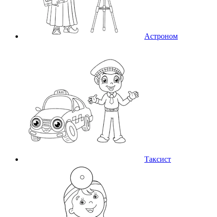
Астроном
Таксист