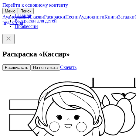
Перейти к основному контенту
Меню
Поиск
Главная
Аудиосказки
Сказки
Раскраски
Песни
Аудиокниги
Книги
Загадки
Раскраски для детей
редактора
Профессии
Раскраска «Кассир»
Скачать
Распечатать
На пол-листа