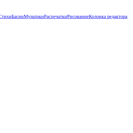
Стихи
Басни
Мультики
Распечатки
Рисование
Колонка редактора