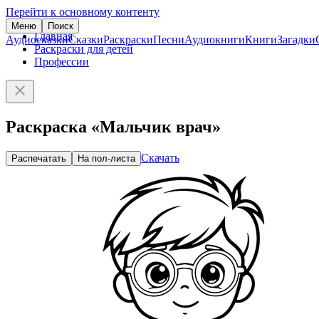
Перейти к основному контенту
Меню
Поиск
Главная
Аудиосказки
Сказки
Раскраски
Песни
Аудиокниги
Книги
Загадки
Раскраски для детей
Профессии
Раскраска «Мальчик врач»
Скачать
Распечатать
На пол-листа