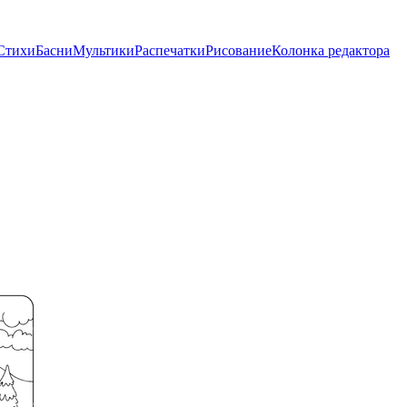
Стихи
Басни
Мультики
Распечатки
Рисование
Колонка редактора