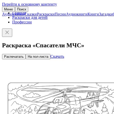
Перейти к основному контенту
Меню
Поиск
Главная
Аудиосказки
Сказки
Раскраски
Песни
Аудиокниги
Книги
Загадки
Раскраски для детей
Профессии
Раскраска «Спасатели МЧС»
Скачать
Распечатать
На пол-листа