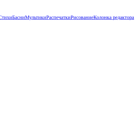
Стихи
Басни
Мультики
Распечатки
Рисование
Колонка редактора