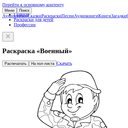
Перейти к основному контенту
Меню
Поиск
Главная
Аудиосказки
Сказки
Раскраски
Песни
Аудиокниги
Книги
Загадки
Раскраски для детей
Профессии
Раскраска «Военный»
Скачать
Распечатать
На пол-листа