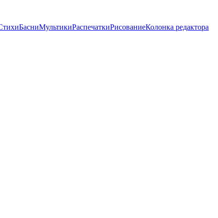
Стихи
Басни
Мультики
Распечатки
Рисование
Колонка редактора