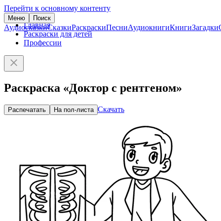
Перейти к основному контенту
Меню
Поиск
Главная
Аудиосказки
Сказки
Раскраски
Песни
Аудиокниги
Книги
Загадки
Раскраски для детей
Профессии
Раскраска «Доктор с рентгеном»
Скачать
Распечатать
На пол-листа