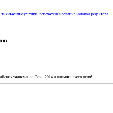
Стихи
Басни
Мультики
Распечатки
Рисование
Колонка редактора
нов
пийских талисманов Сочи 2014 и олимпийского огня!