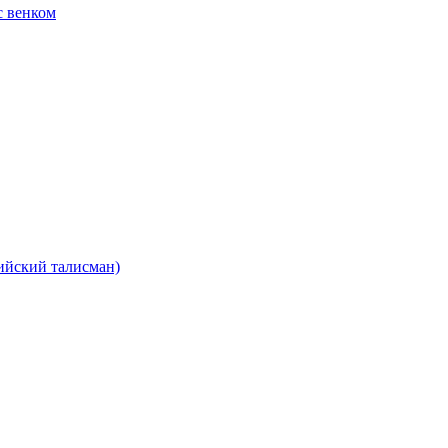
с венком
ийский талисман)