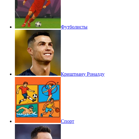
Футболисты
Криштиану Роналду
Спорт