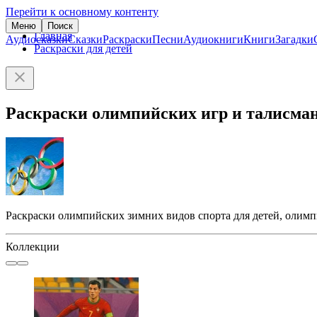
Перейти к основному контенту
Меню
Поиск
Главная
Аудиосказки
Сказки
Раскраски
Песни
Аудиокниги
Книги
Загадки
Раскраски для детей
Раскраски олимпийских игр и талисма
Раскраски олимпийских зимних видов спорта для детей, олим
Коллекции