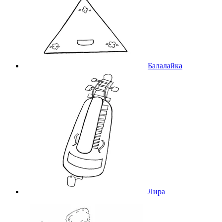
Балалайка
Лира