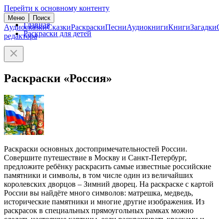
Перейти к основному контенту
Меню
Поиск
Главная
Аудиосказки
Сказки
Раскраски
Песни
Аудиокниги
Книги
Загадки
Раскраски для детей
редактора
Раскраски «Россия»
Раскраски основных достопримечательностей России.
Совершите путешествие в Москву и Санкт-Петербург,
предложите ребёнку раскрасить самые известные российские
памятники и символы, в том числе один из величайших
королевских дворцов – Зимний дворец. На раскраске с картой
России вы найдёте много символов: матрешка, медведь,
исторические памятники и многие другие изображения. Из
раскрасок в специальных прямоугольных рамках можно