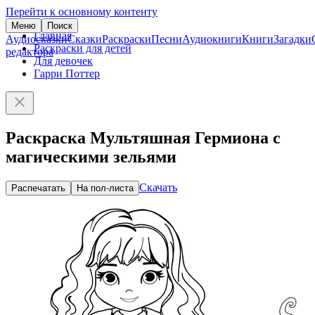
Перейти к основному контенту
Меню
Поиск
Главная
Аудиосказки
Сказки
Раскраски
Песни
Аудиокниги
Книги
Загадки
Раскраски для детей
редактора
Для девочек
Гарри Поттер
Раскраска Мультяшная Гермиона с
магическими зельями
Скачать
Распечатать
На пол-листа