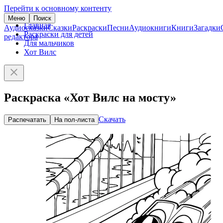
Перейти к основному контенту
Меню
Поиск
Главная
Аудиосказки
Сказки
Раскраски
Песни
Аудиокниги
Книги
Загадки
Раскраски для детей
редактора
Для мальчиков
Хот Вилс
Раскраска «Хот Вилс на мосту»
Скачать
Распечатать
На пол-листа