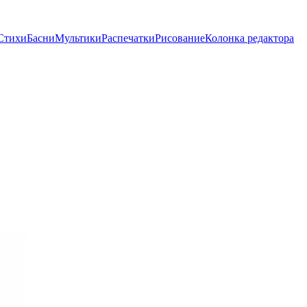
Стихи
Басни
Мультики
Распечатки
Рисование
Колонка редактора