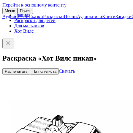
Перейти к основному контенту
Меню
Поиск
Главная
Аудиосказки
Сказки
Раскраски
Песни
Аудиокниги
Книги
Загадки
Раскраски для детей
Для мальчиков
Хот Вилс
Раскраска «Хот Вилс пикап»
Скачать
Распечатать
На пол-листа