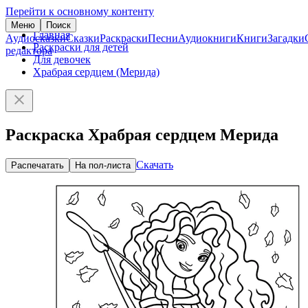
Перейти к основному контенту
Меню
Поиск
Главная
Аудиосказки
Сказки
Раскраски
Песни
Аудиокниги
Книги
Загадки
Раскраски для детей
редактора
Для девочек
Храбрая сердцем (Мерида)
Раскраска Храбрая сердцем Мерида
Скачать
Распечатать
На пол-листа