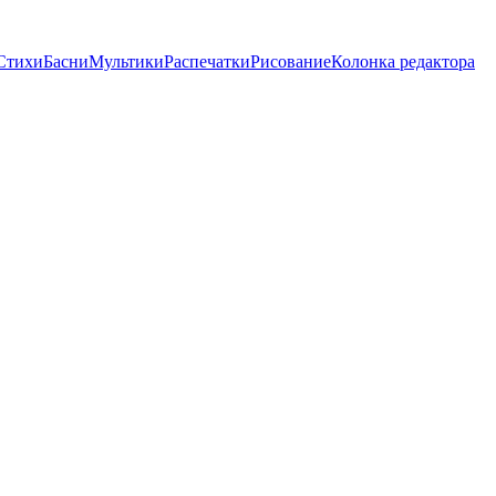
Стихи
Басни
Мультики
Распечатки
Рисование
Колонка редактора