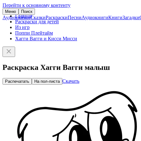
Перейти к основному контенту
Меню
Поиск
Главная
Аудиосказки
Сказки
Раскраски
Песни
Аудиокниги
Книги
Загадки
Раскраски для детей
Из игр
Поппи Плейтайм
Хагги Вагги и Кисси Мисси
Раскраска Хагги Вагги малыш
Скачать
Распечатать
На пол-листа