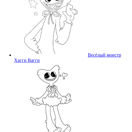
Весёлый монстр
Хагги Вагги