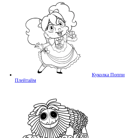
Куколка Поппи
Плейтайм