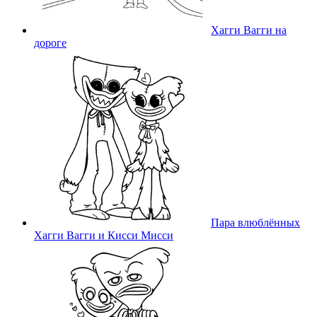
Хагги Вагги на
дороге
Пара влюблённых
Хагги Вагги и Кисси Мисси