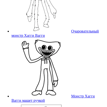
Очаровательный
монстр Хагги Вагги
Монстр Хагги
Вагги машет ручкой