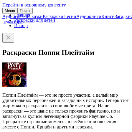
Перейти к основному контенту
Меню
Поиск
Главная
Аудиосказки
Сказки
Раскраски
Песни
Аудиокниги
Книги
Загадки
Раскраски для детей
редактора
Из игр
Раскраски Поппи Плейтайм
Поппи Плейтайм — это не просто ужастик, а целый мир
удивительных персонажей и загадочных историй. Теперь этот
мир можно раскрасить в свои любимые цвета! Наши
раскраски — это шанс не только проявить фантазию, но и
заглянуть за кулисы легендарной фабрики Playtime Co.
Превратите страшные моменты в весёлые приключения
вместе с Поппи, Ярнаби и другими героями.