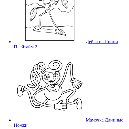
Дейзи из Поппи
Плейтайм 2
Мамочка Длинные
Ножки