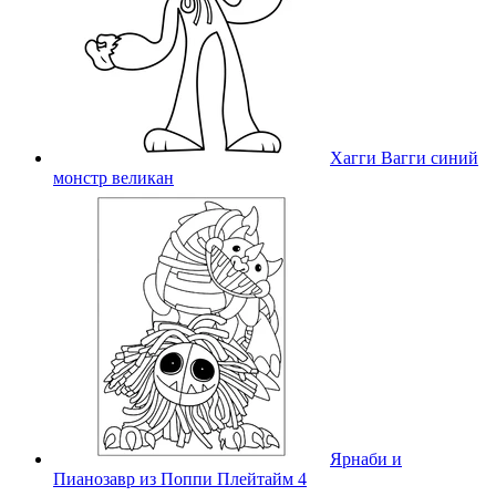
Хагги Вагги синий
монстр великан
Ярнаби и
Пианозавр из Поппи Плейтайм 4