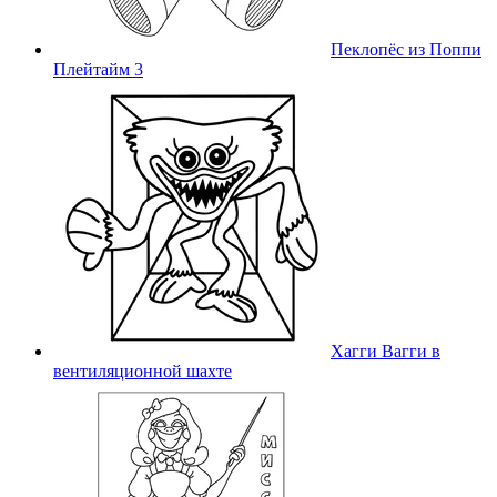
Пеклопёс из Поппи
Плейтайм 3
Хагги Вагги в
вентиляционной шахте