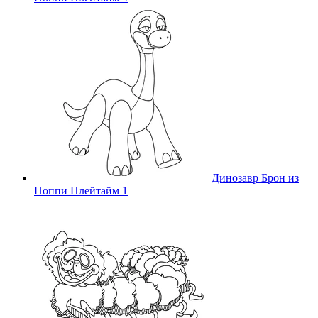
Динозавр Брон из
Поппи Плейтайм 1