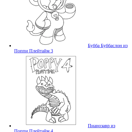
Бубба Буббаслон из
Поппи Плейтайм 3
Пианозавр из
Поппи Плейтайм 4