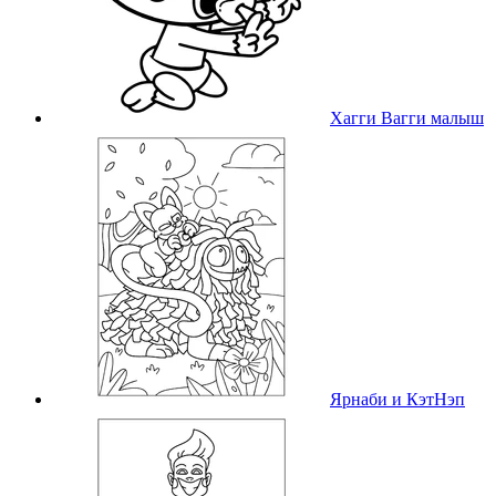
Хагги Вагги малыш
Ярнаби и КэтНэп