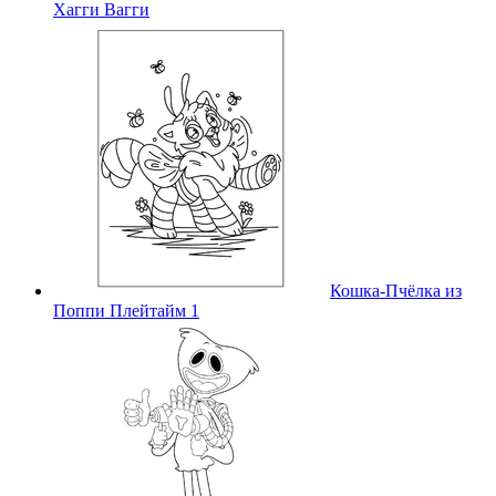
Хагги Вагги
Кошка-Пчёлка из
Поппи Плейтайм 1