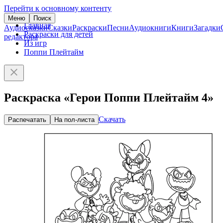
Перейти к основному контенту
Меню
Поиск
Главная
Аудиосказки
Сказки
Раскраски
Песни
Аудиокниги
Книги
Загадки
Раскраски для детей
редактора
Из игр
Поппи Плейтайм
Раскраска «Герои Поппи Плейтайм 4»
Скачать
Распечатать
На пол-листа