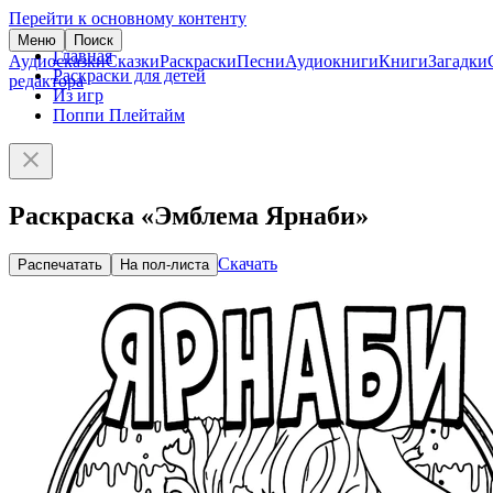
Перейти к основному контенту
Меню
Поиск
Главная
Аудиосказки
Сказки
Раскраски
Песни
Аудиокниги
Книги
Загадки
Раскраски для детей
редактора
Из игр
Поппи Плейтайм
Раскраска «Эмблема Ярнаби»
Скачать
Распечатать
На пол-листа