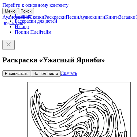
Перейти к основному контенту
Меню
Поиск
Главная
Аудиосказки
Сказки
Раскраски
Песни
Аудиокниги
Книги
Загадки
Раскраски для детей
редактора
Из игр
Поппи Плейтайм
Раскраска «Ужасный Ярнаби»
Скачать
Распечатать
На пол-листа