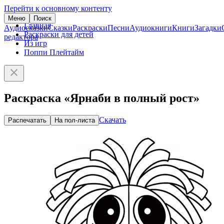
Перейти к основному контенту
Меню
Поиск
Главная
Аудиосказки
Сказки
Раскраски
Песни
Аудиокниги
Книги
Загадки
Раскраски для детей
редактора
Из игр
Поппи Плейтайм
Раскраска «Ярнаби в полный рост»
Скачать
Распечатать
На пол-листа