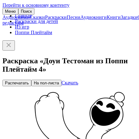
Перейти к основному контенту
Меню
Поиск
Главная
Аудиосказки
Сказки
Раскраски
Песни
Аудиокниги
Книги
Загадки
Раскраски для детей
редактора
Из игр
Поппи Плейтайм
Раскраска «Доуи Тестоман из Поппи
Плейтайм 4»
Скачать
Распечатать
На пол-листа