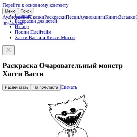
Перейти к основному контенту
Меню
Поиск
Главная
Аудиосказки
Сказки
Раскраски
Песни
Аудиокниги
Книги
Загадки
Раскраски для детей
редактора
Из игр
Поппи Плейтайм
Хагги Вагги и Кисси Мисси
Раскраска Очаровательный монстр
Хагги Вагги
Скачать
Распечатать
На пол-листа