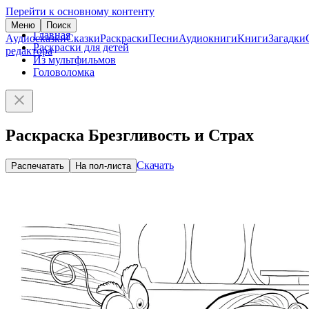
Перейти к основному контенту
Меню
Поиск
Главная
Аудиосказки
Сказки
Раскраски
Песни
Аудиокниги
Книги
Загадки
Раскраски для детей
редактора
Из мультфильмов
Головоломка
Раскраска Брезгливость и Страх
Скачать
Распечатать
На пол-листа