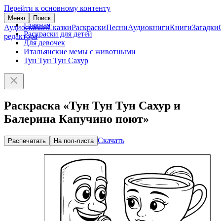
Перейти к основному контенту
Меню
Поиск
Главная
Аудиосказки
Сказки
Раскраски
Песни
Аудиокниги
Книги
Загадки
Раскраски для детей
редактора
Для девочек
Итальянские мемы с животными
Тун Тун Тун Сахур
Раскраска «Тун Тун Тун Сахур и
Балерина Капучино поют»
Скачать
Распечатать
На пол-листа