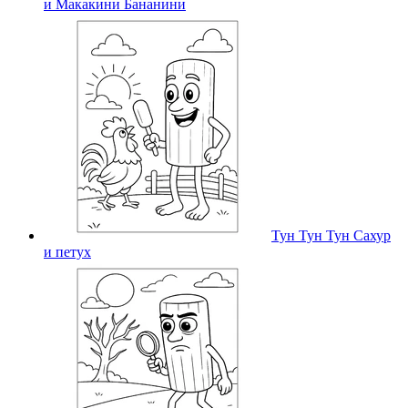
и Макакини Бананини
Тун Тун Тун Сахур
и петух