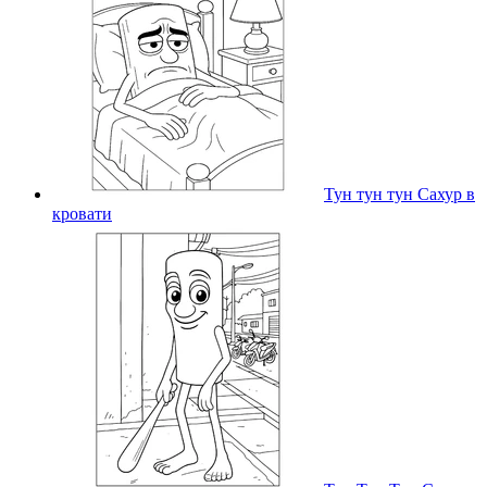
Тун тун тун Сахур в
кровати