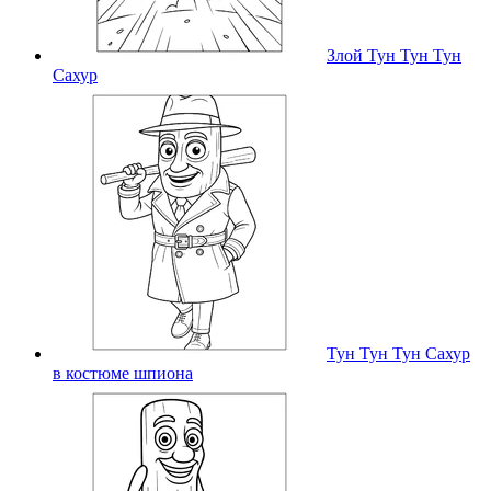
Злой Тун Тун Тун
Сахур
Тун Тун Тун Сахур
в костюме шпиона