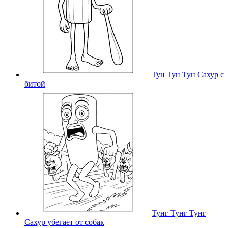
Тун Тун Тун Сахур с
битой
Тунг Тунг Тунг
Сахур убегает от собак