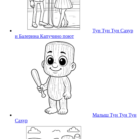
Тун Тун Тун Сахур
и Балерина Капучино поют
Малыш Тун Тун Тун
Сахур