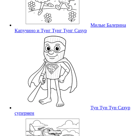
Милые Балерина
Капучино и Тунг Тунг Тунг Сахур
Тун Тун Тун Сахур
супермен