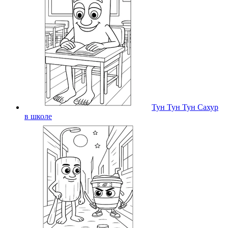
Тун Тун Тун Сахур
в школе