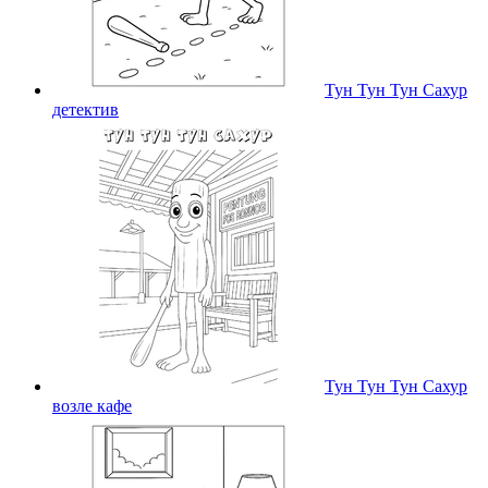
Тун Тун Тун Сахур
детектив
Тун Тун Тун Сахур
возле кафе