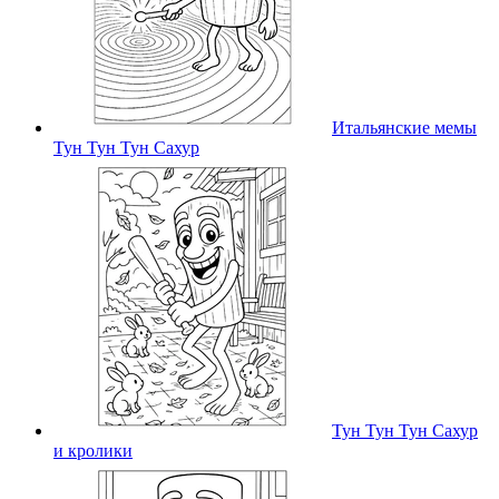
Итальянские мемы
Тун Тун Тун Сахур
Тун Тун Тун Сахур
и кролики