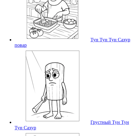
Тун Тун Тун Сахур
повар
Грустный Тун Тун
Тун Сахур