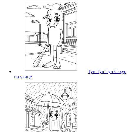
Тун Тун Тун Сахур
на улице