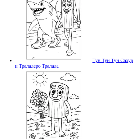
Тун Тун Тун Сахур
и Тралалеро Тралала