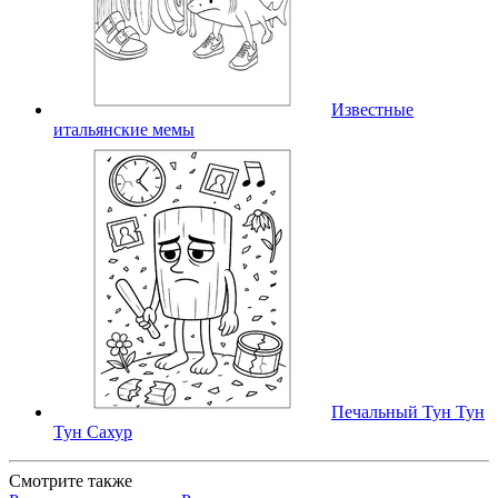
Известные
итальянские мемы
Печальный Тун Тун
Тун Сахур
Смотрите также