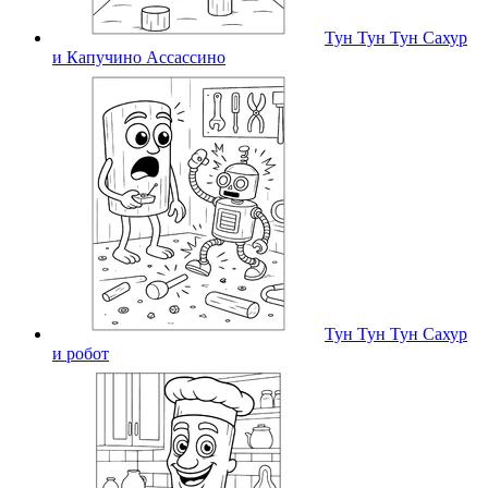
Тун Тун Тун Сахур
и Капучино Ассассино
Тун Тун Тун Сахур
и робот