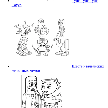
Тунг Тунг Тунг
Сахур
Шесть итальянских
животных мемов