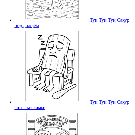
Тун Тун Тун Сахур
под дождём
Тун Тун Тун Сахур
спит на скамье