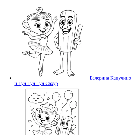
Балерина Капучино
и Тун Тун Тун Сахур