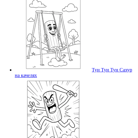
Тун Тун Тун Сахур
на качелях