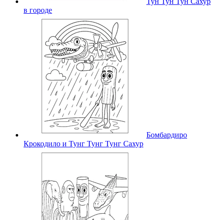
Тун Тун Тун Сахур
в городе
Бомбардиро
Крокодило и Тунг Тунг Тунг Сахур