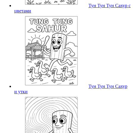
Тун Тун Тун Сахур с
цветами
Тун Тун Тун Сахур
и утки