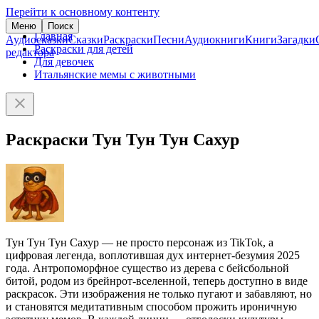
Перейти к основному контенту
Меню
Поиск
Главная
Аудиосказки
Сказки
Раскраски
Песни
Аудиокниги
Книги
Загадки
Раскраски для детей
редактора
Для девочек
Итальянские мемы с животными
Раскраски Тун Тун Тун Сахур
Тун Тун Тун Сахур — не просто персонаж из TikTok, а
цифровая легенда, воплотившая дух интернет-безумия 2025
года. Антропоморфное существо из дерева с бейсбольной
битой, родом из брейнрот-вселенной, теперь доступно в виде
раскрасок. Эти изображения не только пугают и забавляют, но
и становятся медитативным способом прожить ироничную