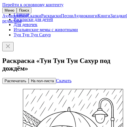
Перейти к основному контенту
Меню
Поиск
Главная
Аудиосказки
Сказки
Раскраски
Песни
Аудиокниги
Книги
Загадки
Раскраски для детей
редактора
Для девочек
Итальянские мемы с животными
Тун Тун Тун Сахур
Раскраска «Тун Тун Тун Сахур под
дождём»
Скачать
Распечатать
На пол-листа