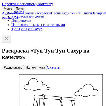
Перейти к основному контенту
Меню
Поиск
Главная
Аудиосказки
Сказки
Раскраски
Песни
Аудиокниги
Книги
Загадки
Раскраски для детей
редактора
Для девочек
Итальянские мемы с животными
Тун Тун Тун Сахур
Раскраска «Тун Тун Тун Сахур на
качелях»
Скачать
Распечатать
На пол-листа