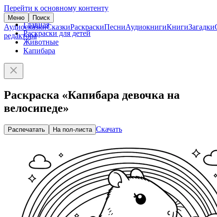
Перейти к основному контенту
Меню
Поиск
Главная
Аудиосказки
Сказки
Раскраски
Песни
Аудиокниги
Книги
Загадки
Раскраски для детей
редактора
Животные
Капибара
Раскраска «Капибара девочка на
велосипеде»
Скачать
Распечатать
На пол-листа