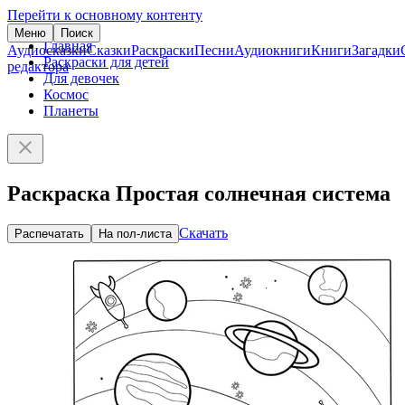
Перейти к основному контенту
Меню
Поиск
Главная
Аудиосказки
Сказки
Раскраски
Песни
Аудиокниги
Книги
Загадки
Раскраски для детей
редактора
Для девочек
Космос
Планеты
Раскраска Простая солнечная система
Скачать
Распечатать
На пол-листа