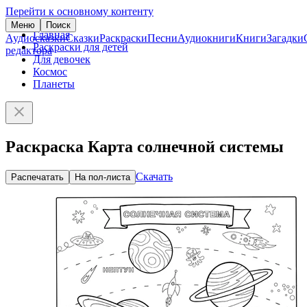
Перейти к основному контенту
Меню
Поиск
Главная
Аудиосказки
Сказки
Раскраски
Песни
Аудиокниги
Книги
Загадки
Раскраски для детей
редактора
Для девочек
Космос
Планеты
Раскраска Карта солнечной системы
Скачать
Распечатать
На пол-листа