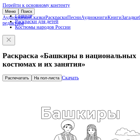
Перейти к основному контенту
Меню
Поиск
Главная
Аудиосказки
Сказки
Раскраски
Песни
Аудиокниги
Книги
Загадки
Раскраски для детей
редактора
Костюмы народов России
Раскраска «Башкиры в национальных
костюмах и их занятия»
Скачать
Распечатать
На пол-листа